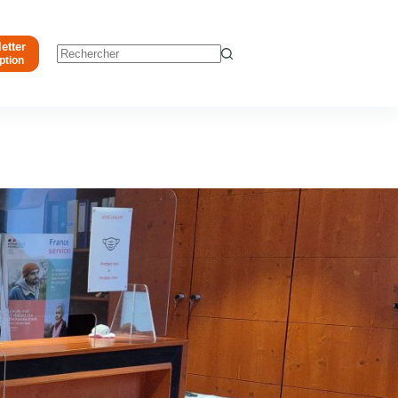
etter
ption
Aucun
résultat